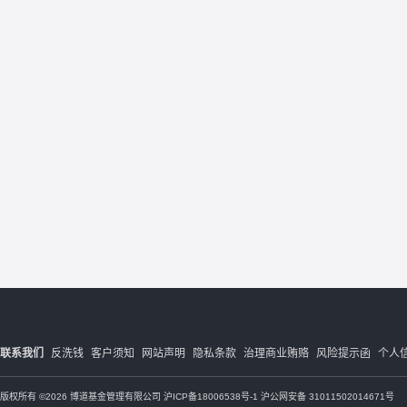
联系我们
反洗钱
客户须知
网站声明
隐私条款
治理商业贿赂
风险提示函
个人
版权所有 ©2026 博道基金管理有限公司
沪ICP备18006538号-1
沪公网安备 31011502014671号