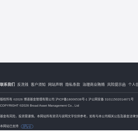
联系我们
反洗钱
客户须知
网站声明
隐私条款
治理商业贿赂
风险提示函
个人
版权所有 ©2026 博道基金管理有限公司
沪ICP备18006538号-1
沪公网安备 31011502014671号
COPYRIGHT ©2026 Broad Asset Management Co., Ltd
基金有风险，投资需谨慎。本网站所有资讯与说明文字仅供参考，如有与本公司相关公告及基金法律
本网站已支持