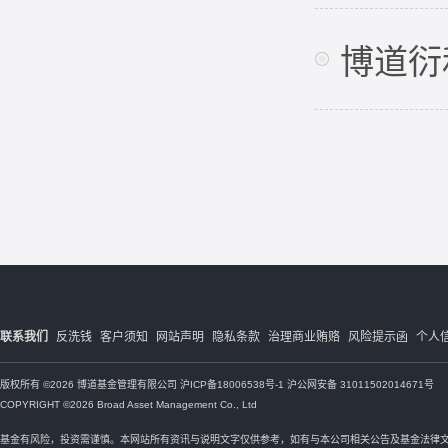
博道衍
联系我们
反洗钱
客户须知
网站声明
隐私条款
治理商业贿赂
风险提示函
个人
版权所有 ©2026 博道基金管理有限公司
沪ICP备18006538号-1
沪公网安备 31011502014671号
COPYRIGHT ©2026 Broad Asset Management Co., Ltd
基金有风险，投资需谨慎。本网站所有资讯与说明文字仅供参考，如有与本公司相关公告及基金法律