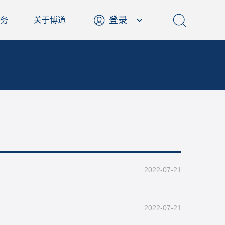
登录
务
关于博道
2022-07-21
2022-07-21