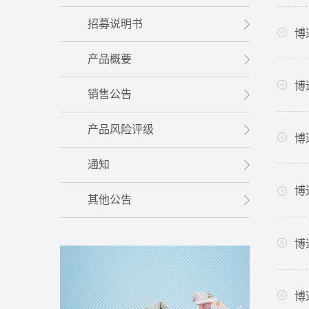
招募说明书
博
产品概要
博
销售公告
产品风险评级
博
通知
博
其他公告
博
博