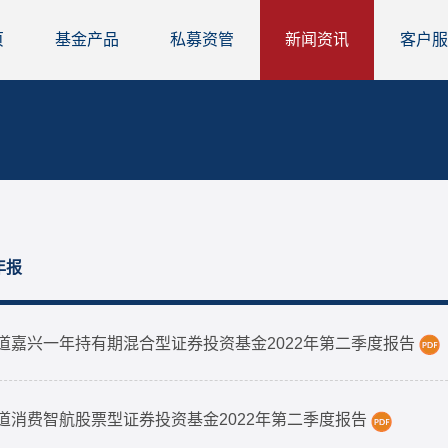
页
基金产品
私募资管
新闻资讯
客户服
年报
道嘉兴一年持有期混合型证券投资基金2022年第二季度报告
道消费智航股票型证券投资基金2022年第二季度报告