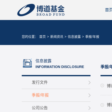
首
您的位置：
首页
>
新闻资讯
>
信息披露
>
季报/年报
信息披露
INFORMATION DISCLOSURE
季报/
发行文件
博
季报/年报
博
公司公告