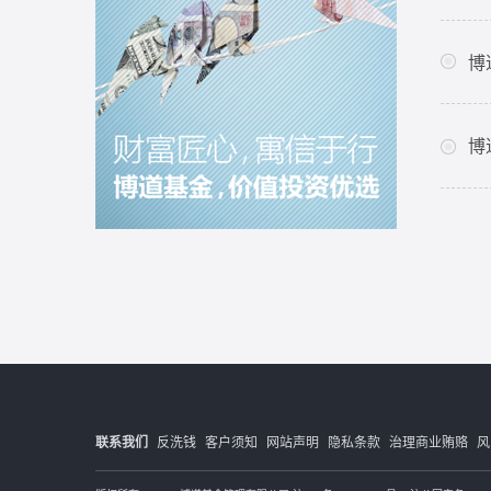
博
博
联系我们
反洗钱
客户须知
网站声明
隐私条款
治理商业贿赂
风