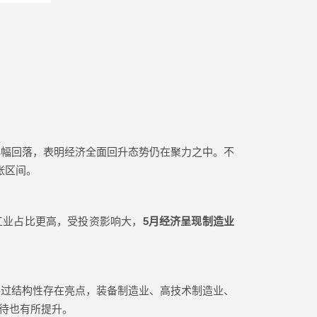
线下小幅回落，表明经济全面回升态势仍在聚力之中。不
张区间。
工业占比更高，受投资影响大，
5
月经济呈现制造业
不过结构性存在亮点，装备制造业、高技术制造业、
期待也有所提升。