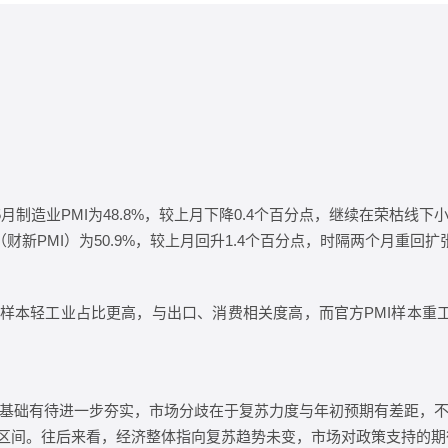
月制造业PMI为48.8%，较上月下降0.4个百分点，继续在荣枯
新PMI）为50.9%，较上月回升1.4个百分点，时隔两个月重回扩
I样本轻工业占比更高，与出口、消费相关度高，而官方PMI样本重
基础有待进一步夯实，市场分歧在于复苏力度与年初预期有差距，
张区间。往后来看，经济整体指向复苏趋势未变，市场对政策支持的