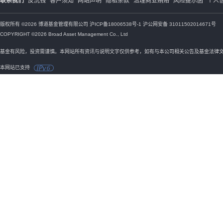
联系我们
反洗钱
客户须知
网站声明
隐私条款
治理商业贿赂
风险提示函
个人
版权所有 ©2026 博道基金管理有限公司
沪ICP备18006538号-1
沪公网安备 31011502014671号
COPYRIGHT ©2026 Broad Asset Management Co., Ltd
基金有风险，投资需谨慎。本网站所有资讯与说明文字仅供参考，如有与本公司相关公告及基金法律
本网站已支持