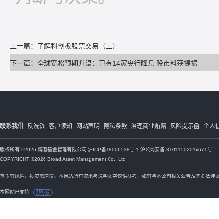
上一篇：了解科创板股票交易（上）
下一篇：全球宽松预期升温：已有14家央行降息 股市料获提振
联系我们
反洗钱
客户须知
网站声明
隐私条款
治理商业贿赂
风险提示函
个人
版权所有 ©2026 博道基金管理有限公司
沪ICP备18006538号-1
沪公网安备 31011502014671号
COPYRIGHT ©2026 Broad Asset Management Co., Ltd
基金有风险，投资需谨慎。本网站所有资讯与说明文字仅供参考，如有与本公司相关公告及基金法律
本网站已支持