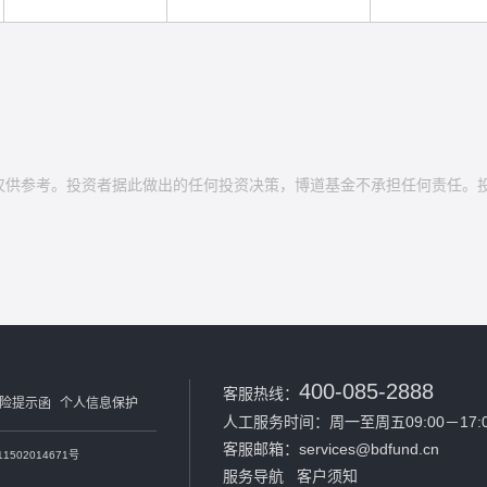
仅供参考。投资者据此做出的任何投资决策，博道基金不承担任何责任。
400-085-2888
客服热线：
险提示函
个人信息保护
人工服务时间：周一至周五09:00－17:0
客服邮箱：services@bdfund.cn
1502014671号
服务导航
客户须知