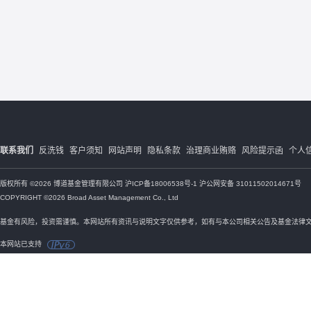
联系我们
反洗钱
客户须知
网站声明
隐私条款
治理商业贿赂
风险提示函
个人
版权所有 ©2026 博道基金管理有限公司
沪ICP备18006538号-1
沪公网安备 31011502014671号
COPYRIGHT ©2026 Broad Asset Management Co., Ltd
基金有风险，投资需谨慎。本网站所有资讯与说明文字仅供参考，如有与本公司相关公告及基金法律
本网站已支持